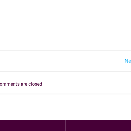
ION
BEITRAGSNAVIGAT
Ne
omments are closed