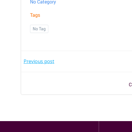
No Category
Tags
No Tag
BEITRAGSNAVIGAT
Previous post
C