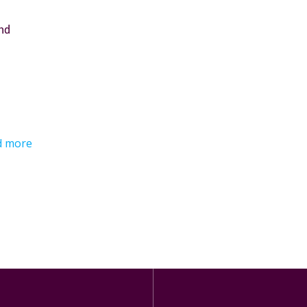
and
d more