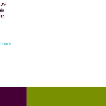
 DV-
ein
len
d more